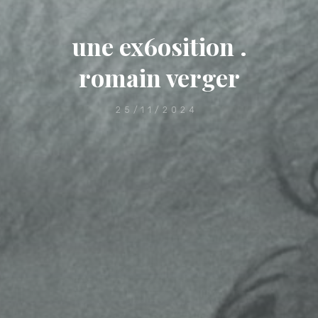
une ex6osition .
romain verger
25/11/2024