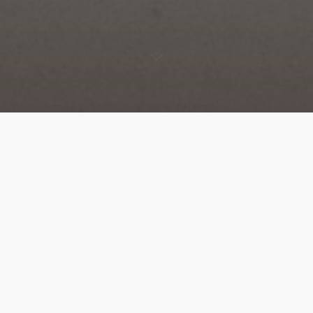
Sixième et dernière édition de ce projet numérique que
nous avons initié en 2018, Une Ex6osition se donne pour
ligne directrice d’exposer six artistes pendant six semaines
d’affilée, à raison d’une photographie par semaine — soit :
un.e photographe présenté.e chaque semaine, à qui nous
demandons de faire un « état des lieux » de son travail à
l’instant
t
à travers un cliché unique. Libre à elle ou lui
d’accompagner l’image d’une explication, d’un texte, ou
seulement d’un titre : le désir que nous avons est de réunir
six visions, sans imposer un thème précis mais avec