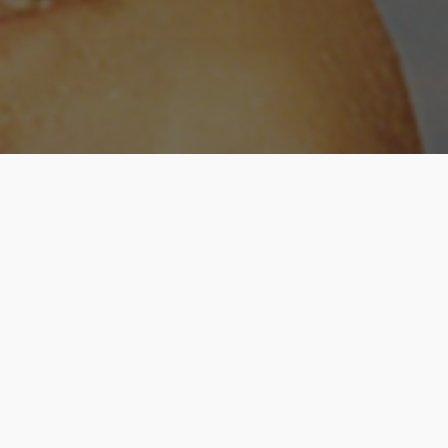
Quatrième édition de ce projet numérique que nous avons
initié en 2018,
Une 4xposition
se donne pour ligne
directrice d’exposer six artistes pendant six semaines
d’affilée, à raison d’une photographie par semaine — soit :
un.e photographe présenté.e chaque semaine, à qui nous
demandons de faire un « état des lieux » de son travail
à
l’instant t
à travers un cliché unique. Libre à elle ou à lui
d’accompagner l’image d’une explication, d’un texte, ou
seulement d’un titre : le désir que nous avons est de réunir
six visions, sans imposer un thème précis mais avec