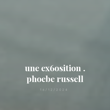
une ex6osition .
phoebe russell
16/12/2024