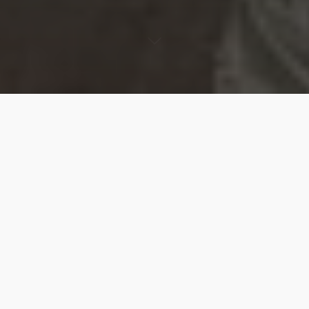
Sixième et dernière édition de ce projet numérique que
nous avons initié en 2018, Une Ex6osition se donne pour
ligne directrice d’exposer six artistes pendant six semaines
d’affilée, à raison d’une photographie par semaine — soit :
un.e photographe présenté.e chaque semaine, à qui nous
demandons de faire un « état des lieux » de son travail à
l’instant t à travers un cliché unique. Libre à elle ou lui
d’accompagner l’image d’une explication, d’un texte, ou
seulement d’un titre : le désir que nous avons est de réunir
six visions, sans imposer un thème précis mais avec