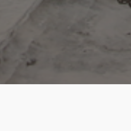
Troisième édition de cette initiative numérique que nous
avons démarrée en 2018,
Une 3xposition
se donne pour
ligne directrice d’exposer six artistes pendant six semaines
d’affilée, à raison d’une photographie par semaine — soit :
un.e photographe présenté.e chaque semaine, à qui nous