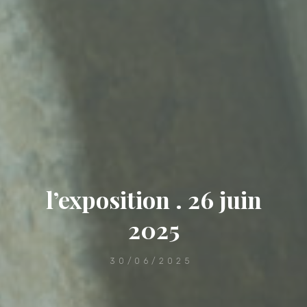
l’exposition . 26 juin
2025
30/06/2025