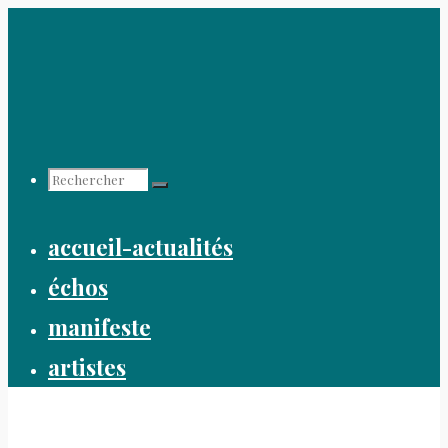
Aller
au
contenu
Recherche
accueil-actualités
pour :
échos
manifeste
artistes
collectif