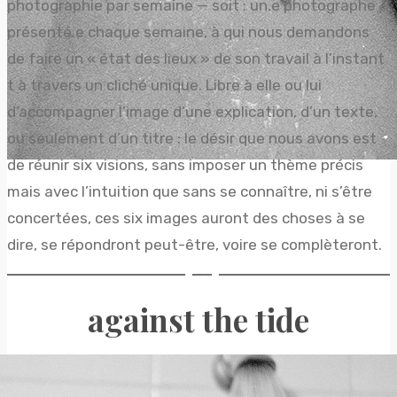
photographie par semaine — soit : un.e photographe
présenté.e chaque semaine, à qui nous demandons
de faire un « état des lieux » de son travail à l’instant
t à travers un cliché unique. Libre à elle ou lui
d’accompagner l’image d’une explication, d’un texte,
ou seulement d’un titre : le désir que nous avons est
de réunir six visions, sans imposer un thème précis
mais avec l’intuition que sans se connaître, ni s’être
concertées, ces six images auront des choses à se
dire, se répondront peut-être, voire se complèteront.
une 5xposition .
against the tide
andrew rovenko
18/12/2023
18/12/2023