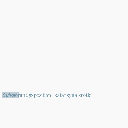
une 5xposition . katarzyna krotki
Suivant