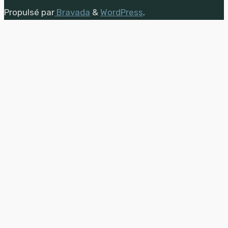
Propulsé par
Bravada
&
WordPress
.