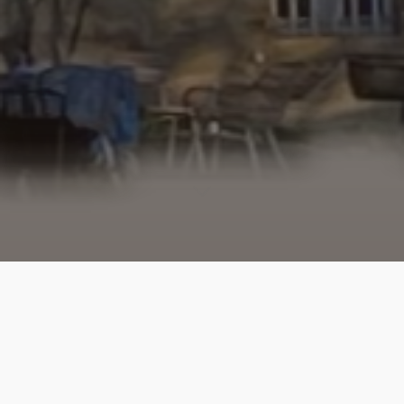
L’EXPOSITION
est une rétrospective de 6 éditions
de
UNE EXPOSITION
que nombre d’entre vous ont suivi
avec beaucoup de fidélité, et nous les en remercions.
UNE EXPOSITION
, nous le rappelons, invitait 6